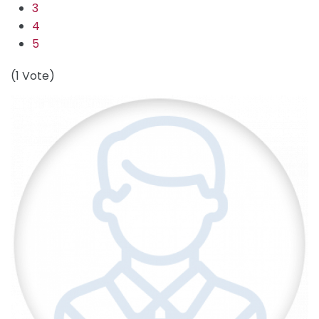
3
4
5
(1 Vote)